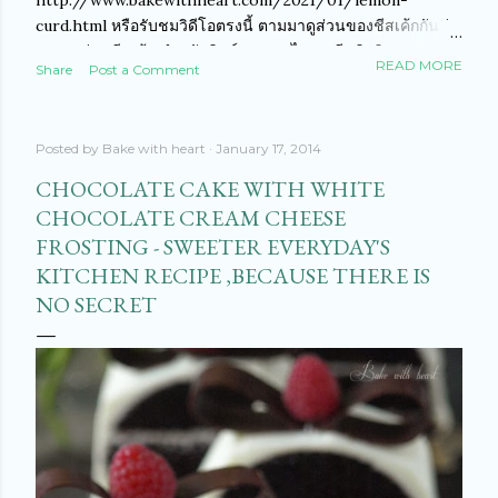
http://www.bakewithheart.com/2021/01/lemon-
curd.html หรือรับชมวิดีโอตรงนี้ ตามมาดูส่วนของชีสเค้กกันค่ะ
สูตรเลม่อนชีสเค้ก สำหรับพิมพ์ 18 ซม. ไดเจสทีฟบิสกิต 100 กรัม
READ MORE
Share
Post a Comment
เนยจืดละลาย 50 กรัม ครีมชีสฟิลาเดเฟีย 250 กรัม (เย็น) เจลา
ติน 3 แผ่น ไวค์ช็อคโกแลต 100 กรัม วิปปิงครีม 200 กรัม ผิวเล
ม่อนขูดหนึ่งผล น้ำเลม่อนคั้น 3-4 ชต. (อยากให้ชิมรสกันเองเอง
Posted by
Bake with heart
January 17, 2014
ว่าอยากให้เปรี้ยวแค่ไหน ปรับได้ตามชอบค่ะ) เริ่มจากบดไดเจส
ทีฟบิสกิต เราจะนำบิสกิตใส่ถุงพลาสติกแล้วทุบๆ ให้บิสกิตให้แตก
CHOCOLATE CAKE WITH WHITE
ก็ได้นะคะ หรือแบบแก้มคือใช้เครื่องปั่นเลยค่ะ จากนั้นใส่เนย
CHOCOLATE CREAM CHEESE
ละลายลงไป เคล้าๆ ให้เข้าทั่วๆ กัน จากนั้นกรุใส่พิมพ์ที่รองด้วย
FROSTING - SWEETER EVERYDAY'S
กระดาษพาร์ชเม้นต์ให้เรียบร้อยค่ะ ใช้ช้อนกดให้แน่นๆ นะคะ
KITCHEN RECIPE ,BECAUSE THERE IS
เสร็จแล้วนำไปแช่ตู้เย็นพักไว้ค่ะ ระหว่างนี้เราจะไปเตรียมใน
NO SECRET
ส่วนของครีมชีสกันต่ะ นำเจลาตินแช่น้ำเย็นพักไว้ค่ะ นำไวค์
ช็อคโกแลต...