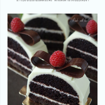
นำไปแช่เย็นก่อนตัดนะคะ ตกแต่งตามใจชอบเลยจ้า