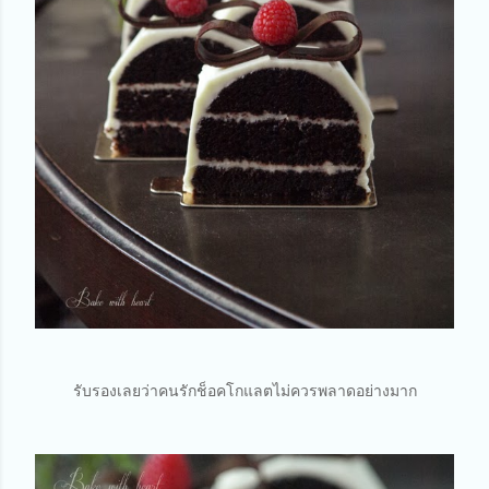
รับรองเลยว่าคนรักช็อคโกแลตไม่ควรพลาดอย่างมาก