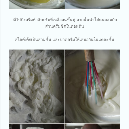
ตีวิปปิงครีมห้าสิบกรัมที่เหลือจนขึ้นฟู จากนั้นนำไปคนผสมกับ
ส่วนครีมชีสในตอนต้น
สไลค์เค้กเป็นสามชั้น และปาดครีมให้เสมอกันในแต่ละชั้น