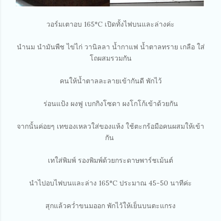
วอร์มเตาอบ 165°C เปิดทั้งไฟบนและล่างค่ะ
นำนม นำมันพืช ไข่ไก่ วานิลลา น้ำกาแฟ น้ำตาลทราย เกลือ ใส่
โถผสมรวมกัน
คนให้น้ำตาลละลายเข้ากันดี พักไว้
ร่อนแป้ง ผงฟู เบกกิงโซดา ผงโกโก้เข้าด้วยกัน
จากนั้นค่อยๆ เทของเหลวใส่ของแห้ง ใช้ตะกร้อมือคนผสมให้เข้า
กัน
เทใส่พิมพ์ รองพิมพ์ด้วยกระดาษพาร์ชเม้นต์
นำไปอบไฟบนและล่าง 165°C ประมาณ 45-50 นาทีค่ะ
สุกแล้วคว่ำขนมออก พักไว้ให้เย็นบนตะแกรง