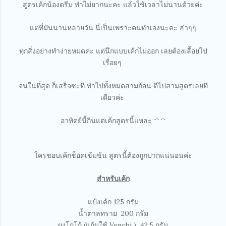
สูตรเค้กน้องดรีม ทำไม่ยากนะคะ แล้วใช้เวลาไม่นานด้วยค่ะ
แต่ที่มันนานหลายวัน นี่เป็นเพราะคนทำเองนะคะ ฮ่าๆๆ
ทุกสิ่งอย่างทำง่ายหมดค่ะ แต่นึกแบบเค้กไม่ออก เลยต้องเลื้อยไป
เรื่อยๆ
จนในที่สุด ก็เสร็จซะที ทำไปทั้งหมดสามก้อน ตีไปสามสูตรเลยที
เดียวค่ะ
อาทิตย์นี้กินแต่เค้กสูตรนี้แหละ ^^
ใครชอบเค้กช็อคเข้มข้น สูตรนี้ต้องถูกปากแน่นอนค่ะ
สำหรับเค้ก
แป้งเค้ก 125 กรัม
น้ำตาลทราย 200 กรัม
ผงโกโก้ (แก้มใช้ Venchi ) 42.5 กรัม