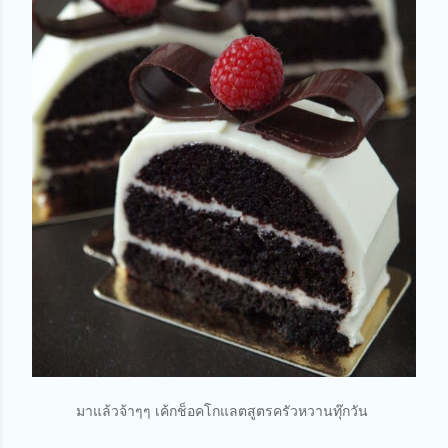
มาแล้วจ้าๆๆ เค้กช็อคโกแลตสูตรครัวหวานทุ๊กวัน