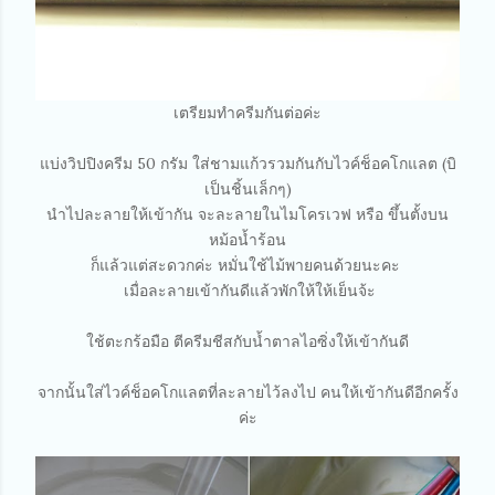
เตรียมทำครีมกันต่อค่ะ
แบ่งวิปปิงครีม 50 กรัม ใส่ชามแก้วรวมกันกับไวค์ช็อคโกแลต (บิ
เป็นชิ้นเล็กๆ)
นำไปละลายให้เข้ากัน จะละลายในไมโครเวฟ หรือ ขึ้นตั้งบน
หม้อน้ำร้อน
ก็แล้วแต่สะดวกค่ะ หมั่นใช้ไม้พายคนด้วยนะคะ
เมื่อละลายเข้ากันดีแล้วพักให้ให้เย็นจ้ะ
ใช้ตะกร้อมือ ตีครีมชีสกับน้ำตาลไอซิ่งให้เข้ากันดี
จากนั้นใส่ไวค์ช็อคโกแลตที่ละลายไว้ลงไป คนให้เข้ากันดีอีกครั้ง
ค่ะ