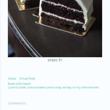
อร่อยๆ จ้า
Share
Email Post
Bake with heart
Love to cook Love to bake Love to stay all day in my little kitchen
COMMENTS