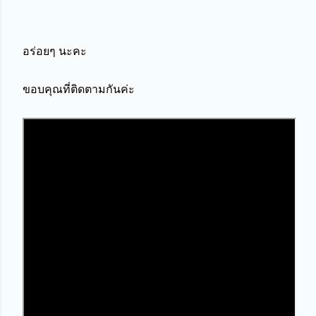
อร่อยๆ นะคะ

ขอบคุณที่ติดตามกันค่ะ