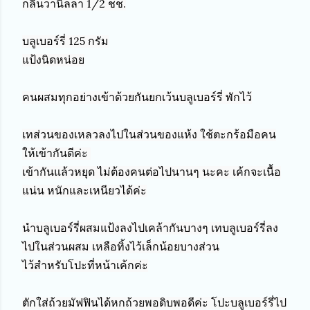
กลิ่นวานิลลา 1/2 ชช.

บลูเบอร์รี่ 125 กรัม

แป้งนิดหน่อย

คนผสมทุกอย่างเข้าด้วยกันยกเว้นบลูเบอร์รี่ พักไว้

เทส่วนของเหลวลงไปในส่วนของแห้ง ใช้ตะกร้อมือคน
ให้เข้ากันดีค่ะ 

เข้ากันแล้วหยุด ไม่ต้องคนต่อไปนานๆ นะคะ เค้กจะเนื้อ
แน่น หนักและเหนียวได้ค่ะ

นำบลูเบอร์รี่ผสมแป้งลงไปเคล้ากันบางๆ เทบลูเบอร์รี่ลง
ไปในส่วนผสม เหลือทิ้งไว้เล็กน้อยบางส่วน

ไว้สำหรับโปะที่หน้าเค้กค่ะ

ตักใส่ถ้วยมัฟฟินได้หกถ้วยพอดิบพอดีค่ะ โปะบลูเบอร์รี่ไป