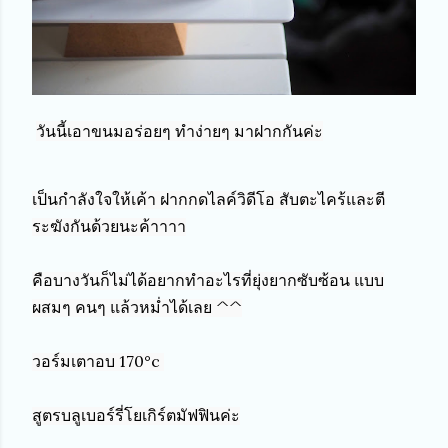
วันนี้เอาขนมอร่อยๆ ทำง่ายๆ มาฝากกันค่ะ
เป็นกำลังใจให้เค้า ฝากกดไลค์วิดีโอ สับตะไคร้และตี
ระฆังกันด้วยนะค้าาาา

คือบางวันก็ไม่ได้อยากทำอะไรที่ยุ่งยากซับซ้อน แบบ
ผสมๆ คนๆ แล้วหม่ำได้เลย ^^

วอร์มเตาอบ 170°c 

สูตรบลูเบอร์รี่โยเกิร์ตมัฟฟินค่ะ
