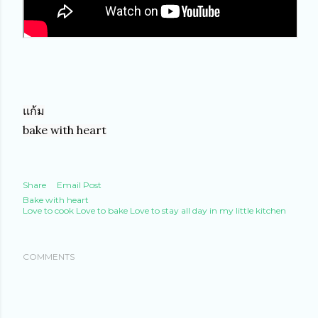
แก้ม

bake with heart
Share
Email Post
Bake with heart
Love to cook Love to bake Love to stay all day in my little kitchen
COMMENTS