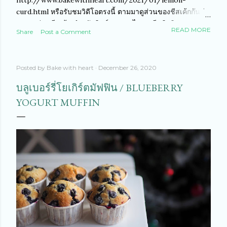
http://www.bakewithheart.com/2021/01/lemon-
curd.html หรือรับชมวิดีโอตรงนี้ ตามมาดูส่วนของชีสเค้กกันค่ะ
สูตรเลม่อนชีสเค้ก สำหรับพิมพ์ 18 ซม. ไดเจสทีฟบิสกิต 100 กรัม
READ MORE
Share
Post a Comment
เนยจืดละลาย 50 กรัม ครีมชีสฟิลาเดเฟีย 250 กรัม (เย็น) เจลา
ติน 3 แผ่น ไวค์ช็อคโกแลต 100 กรัม วิปปิงครีม 200 กรัม ผิวเล
ม่อนขูดหนึ่งผล น้ำเลม่อนคั้น 3-4 ชต. (อยากให้ชิมรสกันเองเอง
Posted by
Bake with heart
December 26, 2020
ว่าอยากให้เปรี้ยวแค่ไหน ปรับได้ตามชอบค่ะ) เริ่มจากบดไดเจส
ทีฟบิสกิต เราจะนำบิสกิตใส่ถุงพลาสติกแล้วทุบๆ ให้บิสกิตให้แตก
บลูเบอร์รี่โยเกิร์ตมัฟฟิน / BLUEBERRY
ก็ได้นะคะ หรือแบบแก้มคือใช้เครื่องปั่นเลยค่ะ จากนั้นใส่เนย
YOGURT MUFFIN
ละลายลงไป เคล้าๆ ให้เข้าทั่วๆ กัน จากนั้นกรุใส่พิมพ์ที่รองด้วย
กระดาษพาร์ชเม้นต์ให้เรียบร้อยค่ะ ใช้ช้อนกดให้แน่นๆ นะคะ
เสร็จแล้วนำไปแช่ตู้เย็นพักไว้ค่ะ ระหว่างนี้เราจะไปเตรียมใน
ส่วนของครีมชีสกันต่ะ นำเจลาตินแช่น้ำเย็นพักไว้ค่ะ นำไวค์
ช็อคโกแลต...