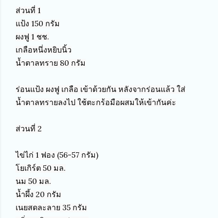
ส่วนที่ 1

แป้ง 150 กรัม

ผงฟู 1 ชช.

เกลือหนึ่งหยิบนิ้ว

น้ำตาลทราย 80 กรัม

ร่อนแป้ง ผงฟู เกลือ เข้าด้วยกัน หลังจากร่อนแล้ว ใส่
น้ำตาลทรายลงไป ใช้ตะกร้อมือผสมให้เข้ากันค่ะ

ส่วนที่ 2

ไข่ไก่ 1 ฟอง (56-57 กรัม)

โยเกิร์ต 50 มล.

นม 50 มล.

น้ำผึ้ง 20 กรัม

เนยสดละลาย 35 กรัม
