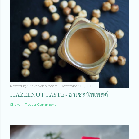
Posted by
Bake with heart
December 05, 2021
HAZELNUT PASTE - ฮาเซลนัทเพสต์
Share
Post a Comment