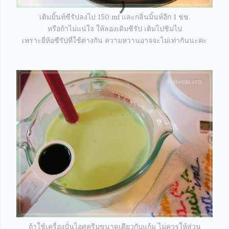
เติมมิ้นท์ซีรัปลงไป 150 ml และกลิ่นมิ้นท์อีก 1 ชช.
หรือถ้าไม่แน่ใจ ให้ลองเติมซีรัป เติมไปชิมไป
เพราะยี่ห้อซีรัปที่ใช้ต่างกัน ความหวานอาจจะไม่เท่ากันนะคะ
ถ้าใช้เครื่องปั่นไอศครีมขนาดเดียวกับแก้ม ไม่ควรให้ส่วน