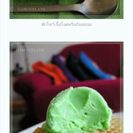
ตักโชว์เนื้อไอศครีมกันหน่อย