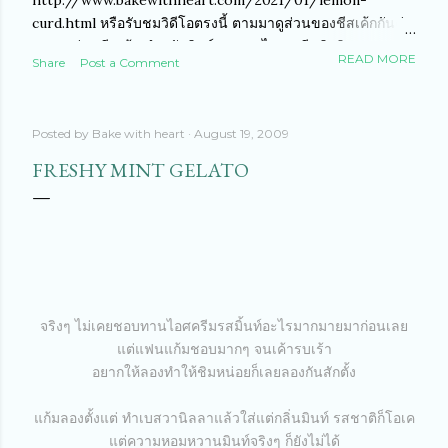
http://www.bakewithheart.com/2021/01/lemon-
curd.html หรือรับชมวิดีโอตรงนี้ ตามมาดูส่วนของชีสเค้กกันค่ะ
สูตรเลม่อนชีสเค้ก สำหรับพิมพ์ 18 ซม. ไดเจสทีฟบิสกิต 100 กรัม
READ MORE
Share
Post a Comment
เนยจืดละลาย 50 กรัม ครีมชีสฟิลาเดเฟีย 250 กรัม (เย็น) เจลา
ติน 3 แผ่น ไวค์ช็อคโกแลต 100 กรัม วิปปิงครีม 200 กรัม ผิวเล
ม่อนขูดหนึ่งผล น้ำเลม่อนคั้น 3-4 ชต. (อยากให้ชิมรสกันเองเอง
Posted by
Bake with heart
August 19, 2009
ว่าอยากให้เปรี้ยวแค่ไหน ปรับได้ตามชอบค่ะ) เริ่มจากบดไดเจส
ทีฟบิสกิต เราจะนำบิสกิตใส่ถุงพลาสติกแล้วทุบๆ ให้บิสกิตให้แตก
FRESHY MINT GELATO
ก็ได้นะคะ หรือแบบแก้มคือใช้เครื่องปั่นเลยค่ะ จากนั้นใส่เนย
ละลายลงไป เคล้าๆ ให้เข้าทั่วๆ กัน จากนั้นกรุใส่พิมพ์ที่รองด้วย
กระดาษพาร์ชเม้นต์ให้เรียบร้อยค่ะ ใช้ช้อนกดให้แน่นๆ นะคะ
เสร็จแล้วนำไปแช่ตู้เย็นพักไว้ค่ะ ระหว่างนี้เราจะไปเตรียมใน
ส่วนของครีมชีสกันต่ะ นำเจลาตินแช่น้ำเย็นพักไว้ค่ะ นำไวค์
ช็อคโกแลต...
จริงๆ ไม่เคยชอบทานไอศครีมรสมิ้นท์อะไรมากมายมาก่อนเลย
แต่แฟนแก้มชอบมากๆ จนเค้ารบเร้า
อยากให้ลองทำให้ชิมหน่อยก็เลยลองกันสักตั้ง
แก้มลองตั้งแต่ ทำเบสวานิลลาแล้วใส่แต่กลิ่นมินท์ รสชาติก็โอเค
แต่ความหอมหวานมินท์จริงๆ ก็ยังไม่ได้