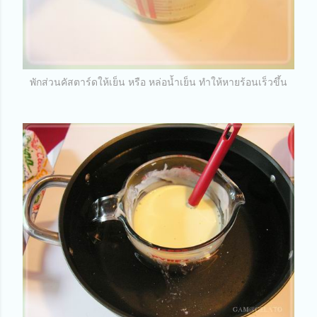
พักส่วนคัสตาร์ดให้เย็น หรือ หล่อน้ำเย็น ทำให้หายร้อนเร็วขึ้น