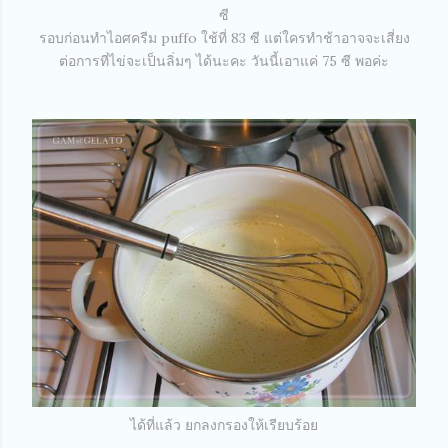
ซี
รอบก่อนทำไอศครีม puffo ใช้ที่ 83 ซี แต่ใครทำช้าอาจจะเสี่ยง
ต่อการที่ไข่จะเป็นลิ่มๆ ได้นะคะ วันนี้เอาแค่ 75 ซี พอค่ะ
ได้ที่แล้ว ยกลงกรองให้เรียบร้อย