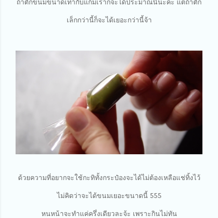
ถ้าตักขนมขนาดเท่ากับแก้มเราก็จะได้ประมาณนี้นะคะ แต่ถ้าตัก
เล็กกว่านี้ก็จะได้เยอะกว่านี้จ้า
ด้วยความที่อยากจะใช้กะทิทั้งกระป๋องจะได้ไม่ต้องเหลือแช่ทิ้งไว้
ไม่คิดว่าจะได้ขนมเยอะขนาดนี้ 555
หนหน้าจะทำแค่ครึ่งเดียวละจ้ะ เพราะกินไม่ทัน