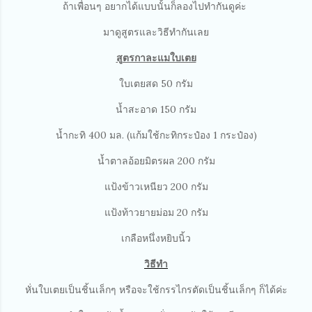
ถ้าเพื่อนๆ อยากได้แบบนั้นก็ลองไปทำกันดูค่ะ
มาดูสูตรและวิธีทำกันเลย
สูตรกาละแมใบเตย
ใบเตยสด 50 กรัม
น้ำสะอาด 150 กรัม
น้ำกะทิ 400 มล. (แก้มใช้กะทิกระป๋อง 1 กระป๋อง)
น้ำตาลอ้อยมิตรผล 200 กรัม
แป้งข้าวเหนียว 200 กรัม
แป้งท้าวยายม่อม 20 กรัม
เกลือหนึ่งหยิบนิ้ว
วิธีทำ
หั่นใบเตยเป็นชิ้นเล็กๆ หรือจะใช้กรรไกรตัดเป็นชิ้นเล็กๆ ก็ได้ค่ะ