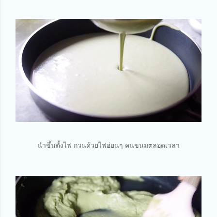
นำขึ้นตั้งไฟ กวนด้วยไฟอ่อนๆ คนขนมตลอดเวลา