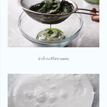
นำน้ำกะทิใส่ชามผสม