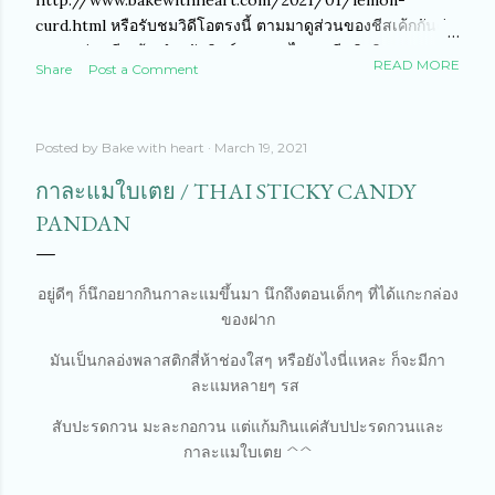
http://www.bakewithheart.com/2021/01/lemon-
curd.html หรือรับชมวิดีโอตรงนี้ ตามมาดูส่วนของชีสเค้กกันค่ะ
สูตรเลม่อนชีสเค้ก สำหรับพิมพ์ 18 ซม. ไดเจสทีฟบิสกิต 100 กรัม
READ MORE
Share
Post a Comment
เนยจืดละลาย 50 กรัม ครีมชีสฟิลาเดเฟีย 250 กรัม (เย็น) เจลา
ติน 3 แผ่น ไวค์ช็อคโกแลต 100 กรัม วิปปิงครีม 200 กรัม ผิวเล
ม่อนขูดหนึ่งผล น้ำเลม่อนคั้น 3-4 ชต. (อยากให้ชิมรสกันเองเอง
Posted by
Bake with heart
March 19, 2021
ว่าอยากให้เปรี้ยวแค่ไหน ปรับได้ตามชอบค่ะ) เริ่มจากบดไดเจส
ทีฟบิสกิต เราจะนำบิสกิตใส่ถุงพลาสติกแล้วทุบๆ ให้บิสกิตให้แตก
กาละแมใบเตย / THAI STICKY CANDY
ก็ได้นะคะ หรือแบบแก้มคือใช้เครื่องปั่นเลยค่ะ จากนั้นใส่เนย
PANDAN
ละลายลงไป เคล้าๆ ให้เข้าทั่วๆ กัน จากนั้นกรุใส่พิมพ์ที่รองด้วย
กระดาษพาร์ชเม้นต์ให้เรียบร้อยค่ะ ใช้ช้อนกดให้แน่นๆ นะคะ
เสร็จแล้วนำไปแช่ตู้เย็นพักไว้ค่ะ ระหว่างนี้เราจะไปเตรียมใน
อยู่ดีๆ ก็นึกอยากกินกาละแมขึ้นมา นึกถึงตอนเด็กๆ ที่ได้แกะกล่อง
ส่วนของครีมชีสกันต่ะ นำเจลาตินแช่น้ำเย็นพักไว้ค่ะ นำไวค์
ของฝาก
ช็อคโกแลต...
มันเป็นกลอ่งพลาสติกสี่ห้าช่องใสๆ หรือยังไงนี่แหละ ก็จะมีกา
ละแมหลายๆ รส
สับปะรดกวน มะละกอกวน แต่แก้มกินแค่สับปปะรดกวนและ
กาละแมใบเตย ^^