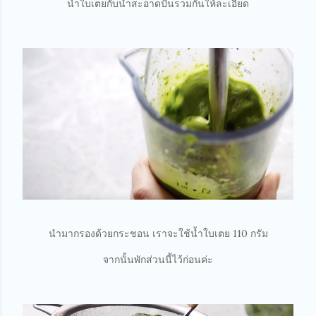
นำใบเตยกับน้ำสะอาดปั่นรวมกันให้ละเอียด
นำมากรองด้วยกระชอน เราจะใช้น้ำใบเตย 110 กรัม
จากนั้นพักส่วนนี้ไว้ก่อนค่ะ