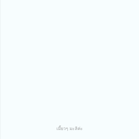
เมี้ยวๆ มะลิค่ะ