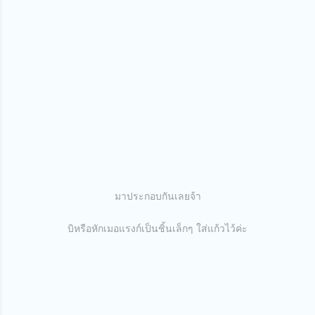
มาประกอบกันเลยจ้า
บิหรือหักเมอแรงก์เป็นชิ้นเล็กๆ ใส่แก้วไว้ค่ะ