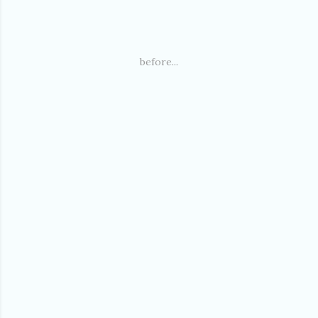
before...