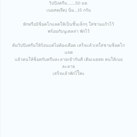
วิปปิงครีม.........50 มล.
เนยสด(จืด) นิ่ม....15 กรัม
หักหรือบิช็อคโกแลตให้เป็นชิ้นเล็กๆ ใส่ชามแก้วไว้
พร้อมกับนูเตลล่า พักไว้
ต้มวิปปิงครีมให้ร้อนแต่ไม่ต้องเดือด เสร็จแล้วเทใ่ส่ชามช็อคโก
แลต
แล้วคนให้ช็อคกับครีมละลายเข้ากันดี เติมเนยสด คนให้เนย
ละลาย
เสร็จแล้วพักไว้ึค่ะ