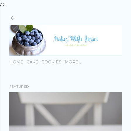
/>
Skip to main content
HOME
CAKE
COOKIES
MORE…
FEATURED